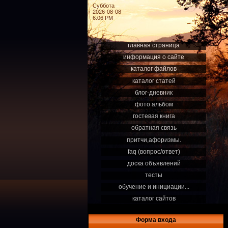
Суббота
2026-08-08
6:06 PM
главная страница
информация о сайте
каталог файлов
каталог статей
блог-дневник
фото альбом
гостевая книга
обратная связь
притчи,афоризмы.
faq (вопрос/ответ)
доска объявлений
тесты
обучение и инициации...
каталог сайтов
Форма входа