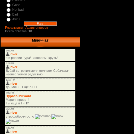
Excellent
Good
Not bad
Bad
Awful
Результаты
|
Архив опросов
Всего ответов:
18
Мини-чат