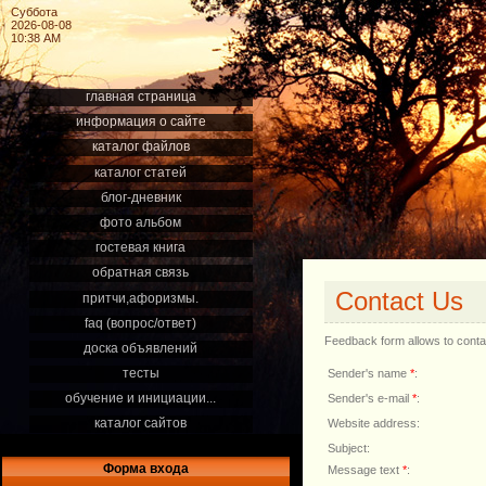
Суббота
2026-08-08
10:38 AM
главная страница
информация о сайте
каталог файлов
каталог статей
блог-дневник
фото альбом
гостевая книга
обратная связь
Contact Us
притчи,афоризмы.
faq (вопрос/ответ)
Feedback form allows to contact
доска объявлений
тесты
Sender's name
*
:
обучение и инициации...
Sender's e-mail
*
:
каталог сайтов
Website address:
Subject:
Форма входа
Message text
*
: