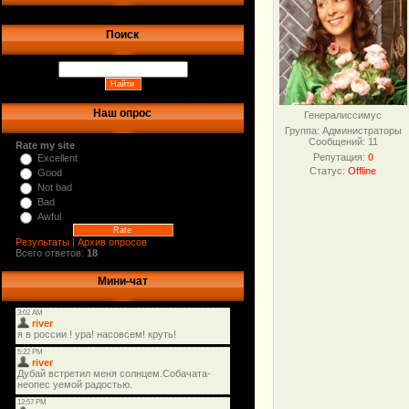
Поиск
Наш опрос
Генералиссимус
Группа: Администраторы
Сообщений:
11
Rate my site
Репутация:
0
Excellent
Статус:
Offline
Good
Not bad
Bad
Awful
Результаты
|
Архив опросов
Всего ответов:
18
Мини-чат