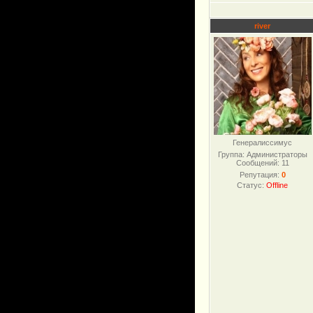
river
Генералиссимус
Группа: Администраторы
Сообщений:
11
Репутация:
0
Статус:
Offline