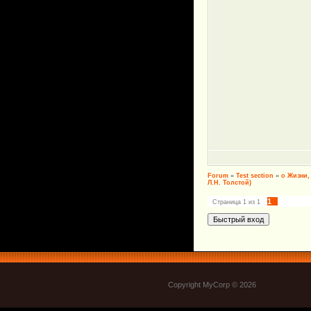
Forum
»
Test section
»
о Жизни,
Л.Н. Толстой)
1
Страница
1
из
1
Copyright MyCorp © 2026