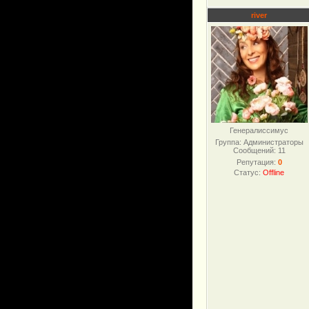
river
Генералиссимус
Группа: Администраторы
Сообщений:
11
Репутация:
0
Статус:
Offline