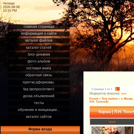
Четверг
2026-08-06
10:10 PM
главная страница
информация о сайте
каталог файлов
каталог статей
блог-дневник
фото альбом
гостевая книга
обратная связь
притчи,афоризмы.
faq (вопрос/ответ)
1
Страница
1
из
1
Модератор форума:
river
доска объявлений
Forum
»
Test section
»
о Жизни,
Л.Н. Толстой)
тесты
обучение и инициации...
Карма ( Л.Н. Толс
каталог сайтов
river
Форма входа