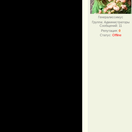
Генералиссимус
Группа: Администраторы
Сообщений:
11
Репутация:
0
Статус:
Offline