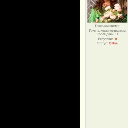
Генералиссимус
Группа: Администраторы
Сообщений:
11
Репутация:
0
Статус:
Offline