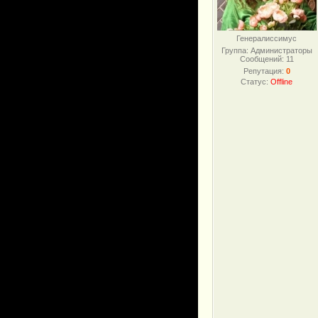
Генералиссимус
Группа: Администраторы
Сообщений:
11
Репутация:
0
Статус:
Offline