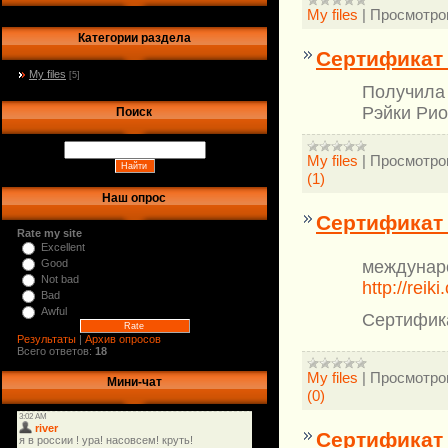
My files
|
Просмотро
Категории раздела
Сертификат 
My files
[5]
Получила 
Рэйки Рио
Поиск
My files
|
Просмотро
(1)
Наш опрос
Сертификат
Rate my site
Excellent
междунар
Good
Not bad
http://reiki
Bad
Awful
Сертифик
Результаты
|
Архив опросов
Всего ответов:
18
My files
|
Просмотро
Мини-чат
(0)
Сертификат 