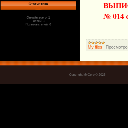
ВЫПИ
Статистика
№ 014 о
Онлайн всего:
1
Гостей:
1
Пользователей:
0
My files
|
Просмотро
Copyright MyCorp © 2026