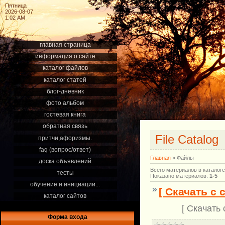
Пятница
2026-08-07
1:02 AM
главная страница
информация о сайте
каталог файлов
каталог статей
блог-дневник
фото альбом
гостевая книга
обратная связь
File Catalog
притчи,афоризмы.
faq (вопрос/ответ)
Главная
»
Файлы
доска объявлений
Всего материалов в каталоге
тесты
Показано материалов
:
1-5
обучение и инициации...
[ Скачать с 
каталог сайтов
[ Скачать 
Форма входа