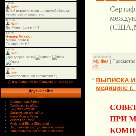
Сертиф
междун
(США
My files
|
Просмотро
(0)
ВЫПИСКА ИЗ
Для добавления необходима авторизация
медицине г.
Друзья сайта
Официальный блог
СОВЕ
Сообщество uCoz
FAQ по системе
Инструкции для uCoz
ПРИ 
Frank Arjava Petter
Wiliam Lee Rand
Vitaly and Elena Shesterinin
КОМИ
Ваш личный виртуальный психолог
Психосоматическое лечение кожи